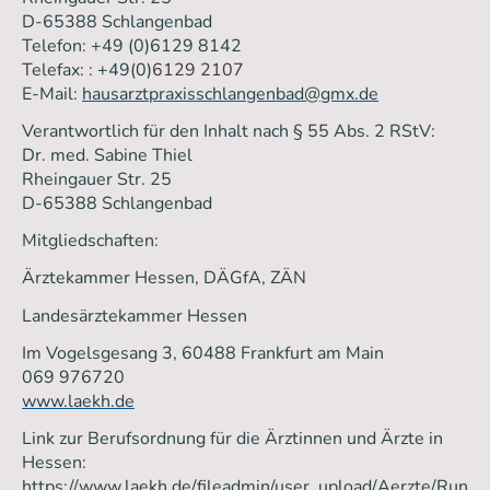
D-65388 Schlangenbad
Telefon: +49 (0)6129 8142
T
elefax
:
: +49(0)
6129 2107
E-Mail:
hausarztpraxisschlangenbad@gmx.de
Verantwortlich für den Inhalt nach § 55 Abs. 2 RStV:
Dr. med. Sabine Thiel
Rheingauer Str. 25
D-65388 Schlangenbad
Mitgliedschaften:
Ärztekammer Hessen, DÄGfA, ZÄN
Landesärztekammer Hessen
Im Vogelsgesang 3, 60488 Frankfurt am Main
069 976720
www.laekh.de
Link zur Berufsordnung für die Ärztinnen und Ärzte in
Hessen:
https://www.laekh.de/fileadmin/user_upload/Aerzte/Run